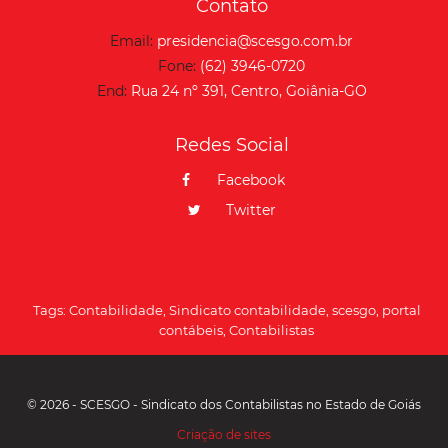
Contato
Email:
presidencia@scesgo.com.br
Fone:
(62) 3946-0720
End:
Rua 24 nº 391, Centro, Goiânia-GO
Redes Social
Facebook
Twitter
Tags:
Contabilidade
,
Sindicato contabilidade
,
scesgo
,
portal
contábeis
,
Contabilistas
© 2026 - SCESGO - Sindicato dos Contabilistas no Estado de Goiás
Criação de sites