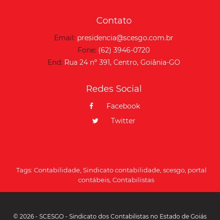
Contato
Email:
presidencia@scesgo.com.br
Fone:
(62) 3946-0720
End:
Rua 24 nº 391, Centro, Goiânia-GO
Redes Social
Facebook
Twitter
Tags:
Contabilidade
,
Sindicato contabilidade
,
scesgo
,
portal
contábeis
,
Contabilistas
© 2026 - SCESGO - Sindicato dos Contabilistas no Estado de Goiás